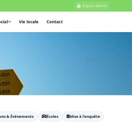
Espace admin
cial
Vie locale
Contact
s
s officiels
nfance
l'enquête
ons & Événements
Écoles
Mise à l'enquête