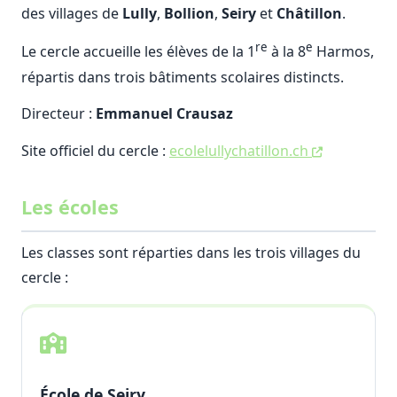
des villages de
Lully
,
Bollion
,
Seiry
et
Châtillon
.
re
e
Le cercle accueille les élèves de la 1
à la 8
Harmos,
répartis dans trois bâtiments scolaires distincts.
Directeur :
Emmanuel Crausaz
Site officiel du cercle :
ecolelullychatillon.ch
Les écoles
Les classes sont réparties dans les trois villages du
cercle :
École de Seiry