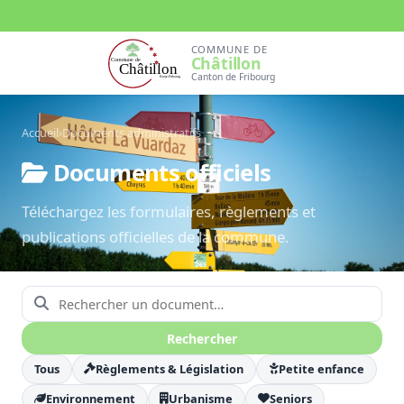
COMMUNE DE
Châtillon
Canton de Fribourg
Accueil
›
Documents administratifs
Documents officiels
Téléchargez les formulaires, règlements et
publications officielles de la commune.
Rechercher un document
Rechercher
Tous
Règlements & Législation
Petite enfance
Environnement
Urbanisme
Seniors