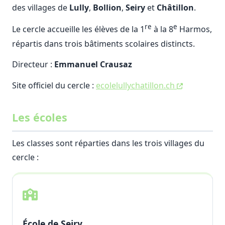
des villages de
Lully
,
Bollion
,
Seiry
et
Châtillon
.
re
e
Le cercle accueille les élèves de la 1
à la 8
Harmos,
répartis dans trois bâtiments scolaires distincts.
Directeur :
Emmanuel Crausaz
Site officiel du cercle :
ecolelullychatillon.ch
Les écoles
Les classes sont réparties dans les trois villages du
cercle :
École de Seiry