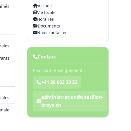
Accueil
aînés
Vie locale
Horaires
Documents
Nous contacter
nales
Contact
rants
Pour tout renseignement :
+41 26 663 20 53
administration@chatillon-
nales
broye.ch
nale