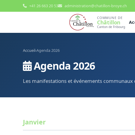
+41 26 663 20 53
administration@chatillon-broye.ch
COMMUNE DE
Châtillon
Ac
Canton de Fribourg
Accueil
›
Agenda 2026
ÉDUCATION, SANTÉ
Agenda 2026
ADMINISTRATION
SERVICES
& SOCIAL
Les manifestations et événements communaux d
Janvier