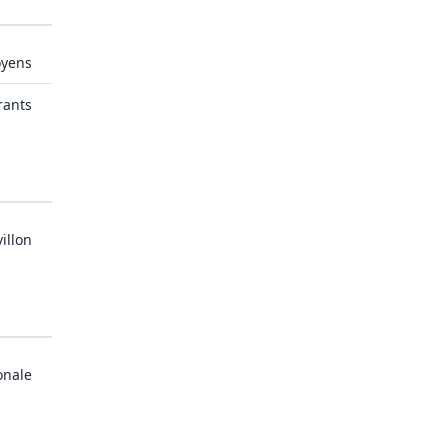
oyens
rants
illon
onale