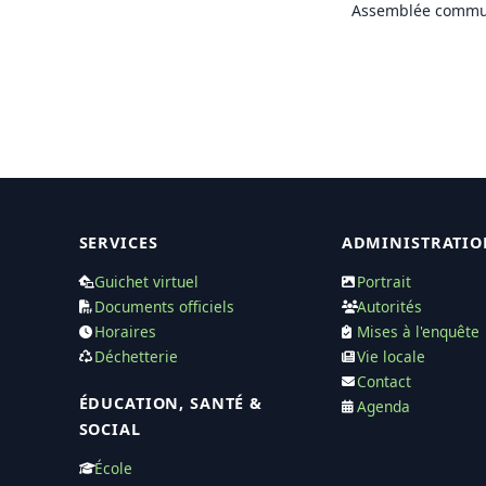
Assemblée commu
SERVICES
ADMINISTRATIO
Guichet virtuel
Portrait
Documents officiels
Autorités
Horaires
Mises à l'enquête
Déchetterie
Vie locale
Contact
ÉDUCATION, SANTÉ &
Agenda
SOCIAL
École