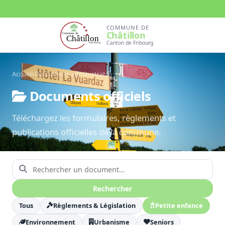
COMMUNE DE
Châtillon
Canton de Fribourg
Accueil
›
Documents administratifs
Documents officiels
Téléchargez les formulaires, règlements et
publications officielles de la commune.
Rechercher un document
Rechercher
Tous
Règlements & Législation
Petite enfance
Environnement
Urbanisme
Seniors