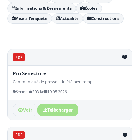
Informations & Événements
Écoles
Mise à l'enquête
Actualité
Constructions
PDF
Pro Senectute
Communiqué de presse - Un été bien rempli
Seniors
303 Ko
19.05.2026
Voir
Télécharger
PDF