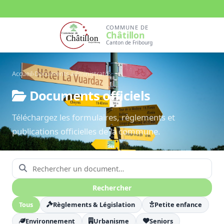
COMMUNE DE
Châtillon
Canton de Fribourg
Accueil
›
Documents administratifs
Documents officiels
Téléchargez les formulaires, règlements et
publications officielles de la commune.
Rechercher un document
Rechercher
Tous
Règlements & Législation
Petite enfance
Environnement
Urbanisme
Seniors