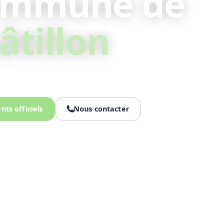
ommune de
âtillon
t collines, l’authenticité à portée de regard.
ts officiels
Nous contacter