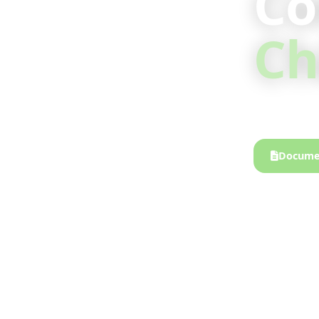
C
Ch
Entre lac e
Documen