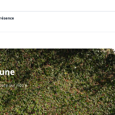
présence
mune
ncore sur notre